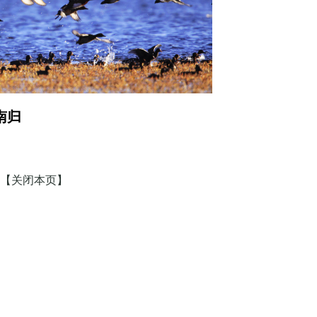
南归
【关闭本页】