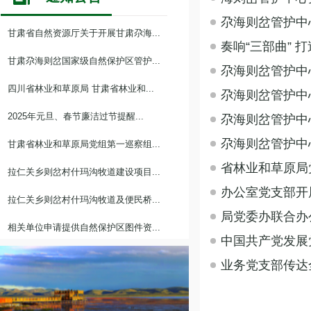
尕海则岔管护中
甘肃省自然资源厅关于开展甘肃尕海...
奏响“三部曲”
甘肃尕海则岔国家级自然保护区管护...
尕海则岔管护中
四川省林业和草原局 甘肃省林业和...
尕海则岔管护中
2025年元旦、春节廉洁过节提醒...
尕海则岔管护中
尕海则岔管护中
甘肃省林业和草原局党组第一巡察组...
省林业和草原局
拉仁关乡则岔村什玛沟牧道建设项目...
办公室党支部开
拉仁关乡则岔村什玛沟牧道及便民桥...
局党委办联合办
相关单位申请提供自然保护区图件资...
中国共产党发展
业务党支部传达