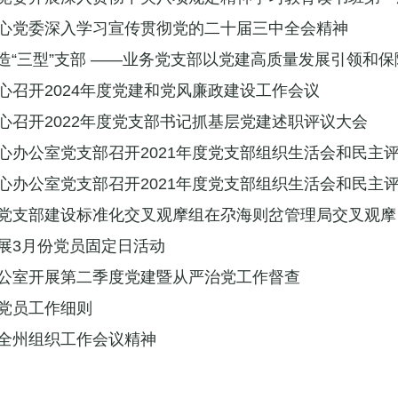
心党委深入学习宣传贯彻党的二十届三中全会精神
 打造“三型”支部 ——业务党支部以党建高质量发展引领和
心召开2024年度党建和党风廉政建设工作会议
心召开2022年度党支部书记抓基层党建述职评议大会
心办公室党支部召开2021年度党支部组织生活会和民主
心办公室党支部召开2021年度党支部组织生活会和民主
党支部建设标准化交叉观摩组在尕海则岔管理局交叉观摩
展3月份党员固定日活动
公室开展第二季度党建暨从严治党工作督查
党员工作细则
全州组织工作会议精神