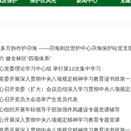
源及保护
保护区风光
新闻中心
党建
 多方协作护尕海 ——尕海则岔管护中心尕海保护站党支部
 健全林区“四项体系”
心党委理论学习中心组 举行第12次集中学习
党委开展深入贯彻中央八项规定精神学习教育读书班第一
心召开党委（扩大）会议总结深入学习贯彻中央八项规定
心召开党员大会选举产生党员代表
心组织开展年轻领导干部加强作风建设专题党课辅导
心开展深入贯彻中央八项规定精神学习教育专题党课
党委开展深入贯彻中央八项规定精神学习教育读书班第一